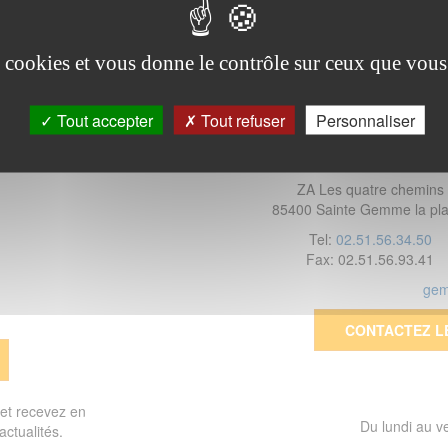
es cookies et vous donne le contrôle sur ceux que vous
Tout accepter
Tout refuser
Personnaliser
GEMSYS OUEST
ZA Les quatre chemins
85400 Sainte Gemme la pla
Tel:
02.51.56.34.50
Fax: 02.51.56.93.41
gem
CONTACTEZ L
 et recevez en
Du lundi au 
actualités.