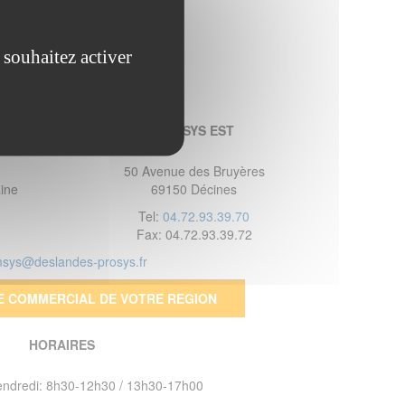
 souhaitez activer
GEMSYS EST
50 Avenue des Bruyères
ine
69150 Décines
Tel:
04.72.93.39.70
Fax: 04.72.93.39.72
sys@deslandes-prosys.fr
E COMMERCIAL DE VOTRE REGION
HORAIRES
vendredi: 8h30-12h30 / 13h30-17h00