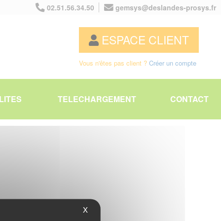
02.51.56.34.50
gemsys@deslandes-prosys.fr
ESPACE CLIENT
Vous n'êtes pas client ?
Créer un compte
LITES
TELECHARGEMENT
CONTACT
X