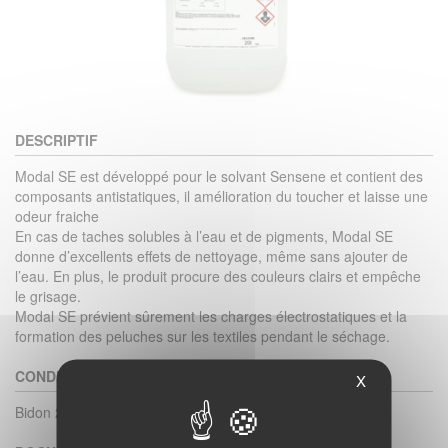
DESCRIPTIF
Modal SE est développé pour le solvant Sensene et contient des
composants antistatiques, il amélioration du toucher et laisse une
odeur fraiche
En cas de taches solubles à l’eau et de pigments, Modal SE
donne d’excellents effets de nettoyage, même sans ajouter de
l’eau. En plus, le produit procure des couleurs clairs et empêche
le grisage.
Modal SE prévient sûrement les charges électrostatiques et la
formation des peluches sur les textiles pendant le séchage.
CONDITIONNEMENT
X
Bidon 20L