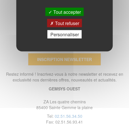
Tout accepter
Tout refuser
Personnaliser
INSCRIPTION NEWSLETTER
Restez informé ! Inscrivez-vous à notre newsletter et recevez en
exclusivité nos dernières offres, nouveautés et actualités.
GEMSYS OUEST
ZA Les quatre chemins
85400 Sainte Gemme la plaine
Tel:
02.51.56.34.50
Fax: 02.51.56.93.41