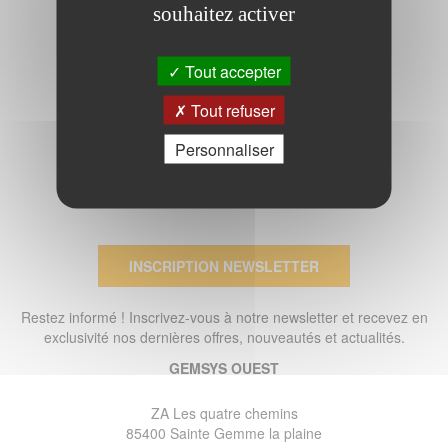
souhaitez activer
Tout accepter
Tout refuser
Personnaliser
INSCRIPTION NEWSLETTER
Restez informé ! Inscrivez-vous à notre newsletter et recevez en
exclusivité nos dernières offres, nouveautés et actualités.
GEMSYS OUEST
ZA Les quatre chemins
85400 Sainte Gemme la plaine