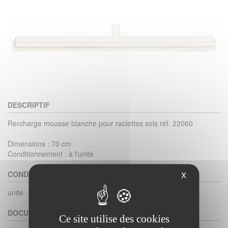
DESCRIPTIF
Rercharge mousse blanche pour raclettes sols réf. 22060
Dimensions : 70 cm
Conditionnement : à l'unité
CONDITIONNEMENT
X
unité
DOCUMENTS
Ce site utilise des cookies