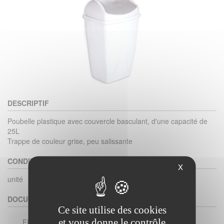
DESCRIPTIF
Poubelle plastique avec couvercle basculant, d'une capacité de
25L
Trappe de couleur grise, peu salissante
CONDITIONNEMENT
X
unité
DOCUMENTS
Ce site utilise des cookies
et vous donne le contrôle
FICHE TECHNIQUE