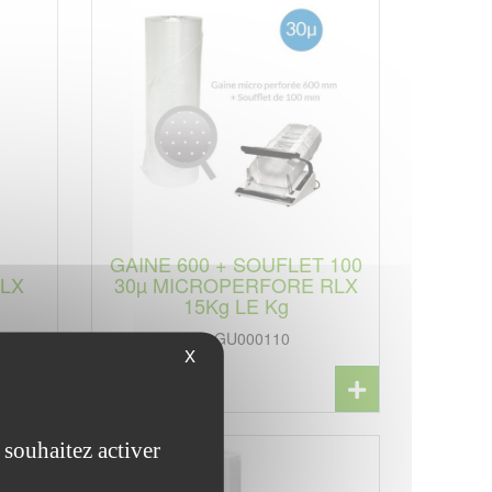
GAINE 600 + SOUFLET 100
LX
30µ MICROPERFORE RLX
15Kg LE Kg
Réf. GU000110
X
 souhaitez activer