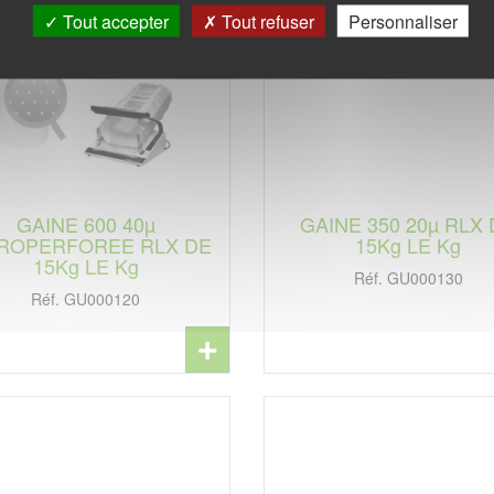
Tout accepter
Tout refuser
Personnaliser
GAINE 600 40µ
GAINE 350 20µ RLX
ROPERFOREE RLX DE
15Kg LE Kg
15Kg LE Kg
Réf. GU000130
Réf. GU000120