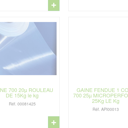
INE 700 20µ ROULEAU
GAINE FENDUE 1 C
DE 15Kg le kg
700 25µ MICROPERF
25Kg LE Kg
Réf. 00081425
Réf. API00013