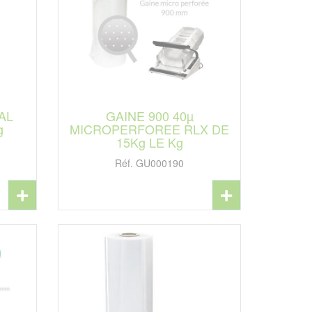
AL
GAINE 900 40µ
g
MICROPERFOREE RLX DE
15Kg LE Kg
Réf. GU000190