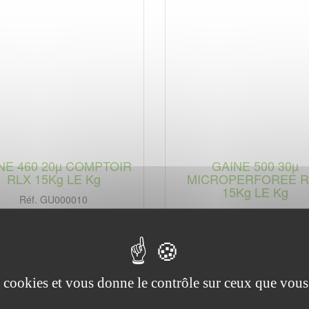
NE 460 20µ COMPTOIR
GAINE 500 30µ
RLX 15Kg LE Kg
MICROPERFOREE R
15Kg LE Kg
Réf. GU000010
Réf. GU000100
es cookies et vous donne le contrôle sur ceux que vous