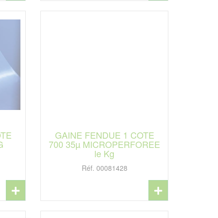
OTE
GAINE FENDUE 1 COTE
G
700 35µ MICROPERFOREE
le Kg
Réf. 00081428