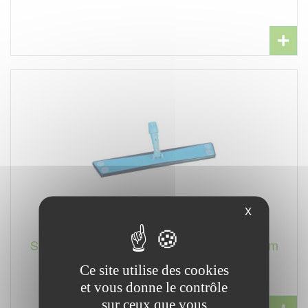
X
SUPPORT BALAI TRAPEZE VULCAIN 60cm
Réf. GUI00193
Ce site utilise des cookies
et vous donne le contrôle
sur ceux que vous