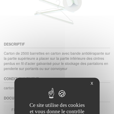
DESCRIPTIF
Carton de 2500 barrettes en carton avec bande antidérapante sur
la partie supérieure a placer sur la partie inférieure des cintres
perdus en fil d'acier galvanisé pour le stockage des pantalons en
penderie sur portants ou sur convoyeur
CONDITIONNEMENT
X
carton de 2500
DOCUMENTS
Ce site utilise des cookies
FICHE TECHNIQUE
et vous donne le contrôle