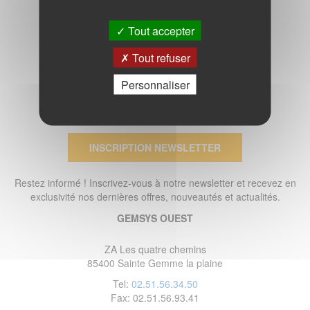
Tout accepter
Tout refuser
Personnaliser
INSCRIPTION NEWSLETTER
Restez informé ! Inscrivez-vous à notre newsletter et recevez en
exclusivité nos dernières offres, nouveautés et actualités.
GEMSYS OUEST
ZA Les quatre chemins
85400 Sainte Gemme la plaine
Tel:
02.51.56.34.50
Fax: 02.51.56.93.41