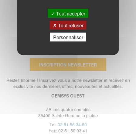
Tout accepter
Tout refuser
Personnaliser
INSCRIPTION NEWSLETTER
Restez informé ! Inscrivez-vous à notre newsletter et recevez en
exclusivité nos dernières offres, nouveautés et actualités.
GEMSYS OUEST
ZA Les quatre chemins
85400 Sainte Gemme la plaine
Tel:
02.51.56.34.50
Fax: 02.51.56.93.41