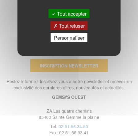
Tout accepter
Tout refuser
Personnaliser
INSCRIPTION NEWSLETTER
Restez informé ! Inscrivez-vous à notre newsletter et recevez en
exclusivité nos dernières offres, nouveautés et actualités.
GEMSYS OUEST
ZA Les quatre chemins
85400 Sainte Gemme la plaine
Tel:
02.51.56.34.50
Fax: 02.51.56.93.41