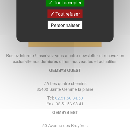
Tout accepter
Tout refuser
Personnaliser
INSCRIPTION NEWSLETTER
Restez informé ! Inscrivez-vous à notre newsletter et recevez en
exclusivité nos dernières offres, nouveautés et actualités.
GEMSYS OUEST
ZA Les quatre chemins
85400 Sainte Gemme la plaine
Tel:
02.51.56.34.50
Fax: 02.51.56.93.41
GEMSYS EST
50 Avenue des Bruyères