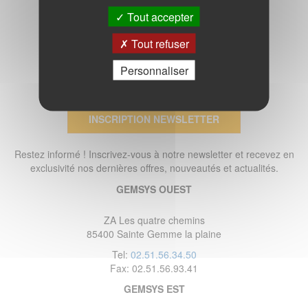
Tout accepter
Tout refuser
Personnaliser
INSCRIPTION NEWSLETTER
Restez informé ! Inscrivez-vous à notre newsletter et recevez en
exclusivité nos dernières offres, nouveautés et actualités.
GEMSYS OUEST
ZA Les quatre chemins
85400 Sainte Gemme la plaine
Tel:
02.51.56.34.50
Fax: 02.51.56.93.41
GEMSYS EST