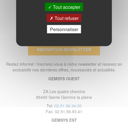
Tout accepter
Tout refuser
Personnaliser
INSCRIPTION NEWSLETTER
Restez informé ! Inscrivez-vous à notre newsletter et recevez en
exclusivité nos dernières offres, nouveautés et actualités.
GEMSYS OUEST
ZA Les quatre chemins
85400 Sainte Gemme la plaine
Tel:
02.51.56.34.50
Fax: 02.51.56.93.41
GEMSYS EST