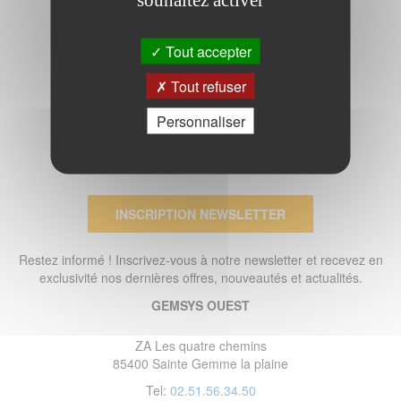
Tout accepter
Tout refuser
Personnaliser
INSCRIPTION NEWSLETTER
Restez informé ! Inscrivez-vous à notre newsletter et recevez en
exclusivité nos dernières offres, nouveautés et actualités.
GEMSYS OUEST
ZA Les quatre chemins
85400 Sainte Gemme la plaine
Tel:
02.51.56.34.50