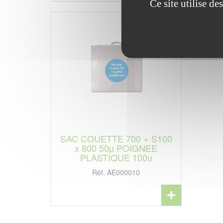
Ce site utilise d
SAC COUETTE 700 + S100
x 800 50µ POIGNEE
PLASTIQUE 100u
Réf. AE000010