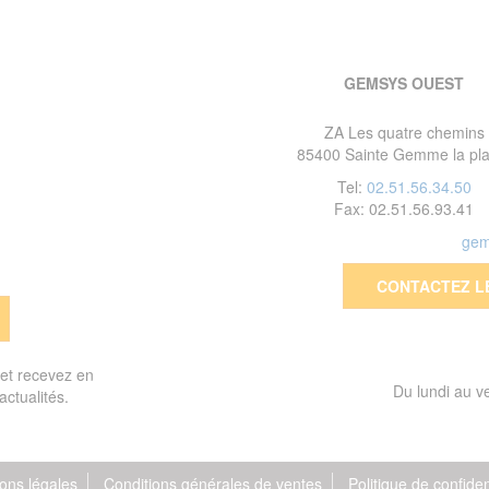
GEMSYS OUEST
ZA Les quatre chemins
85400 Sainte Gemme la pla
Tel:
02.51.56.34.50
Fax: 02.51.56.93.41
gem
CONTACTEZ L
 et recevez en
Du lundi au 
actualités.
ons légales
Conditions générales de ventes
Politique de confiden