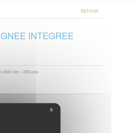
RETOUR
OIGNEE INTEGREE
0 x 800 mm - 200 pcs
X