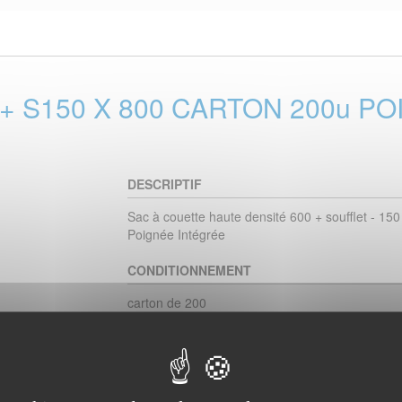
+ S150 X 800 CARTON 200u P
DESCRIPTIF
Sac à couette haute densité 600 + soufflet - 15
Poignée Intégrée
CONDITIONNEMENT
carton de 200