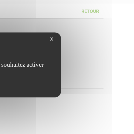
RETOUR
X
 souhaitez activer
uit