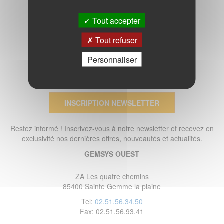
Tout accepter
Tout refuser
Personnaliser
INSCRIPTION NEWSLETTER
Restez informé ! Inscrivez-vous à notre newsletter et recevez en
exclusivité nos dernières offres, nouveautés et actualités.
GEMSYS OUEST
ZA Les quatre chemins
85400 Sainte Gemme la plaine
Tel:
02.51.56.34.50
Fax: 02.51.56.93.41