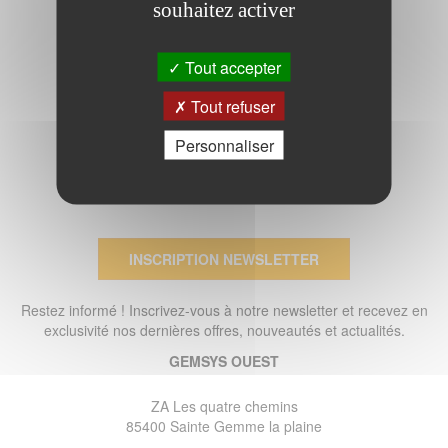
souhaitez activer
Tout accepter
Tout refuser
Personnaliser
INSCRIPTION NEWSLETTER
Restez informé ! Inscrivez-vous à notre newsletter et recevez en
exclusivité nos dernières offres, nouveautés et actualités.
GEMSYS OUEST
ZA Les quatre chemins
85400 Sainte Gemme la plaine