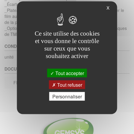
_Écarteur pour faciliter l’introduction du linge dans le film.
X
_Plateau de chargement réglable en profondeur pour ajuster le
film aux dimensions
de la pile de linge.
_Options de confort pour faciliter le travail (réduction des risques
Ce site utilise des cookies
de TMS(1)).
et vous donne le contrôle
CONDITIONNEMENT
sur ceux que vous
souhaitez activer
unité
DOCUMENTS
Tout accepter
FICHE TECHNIQUE
Tout refuser
Personnaliser