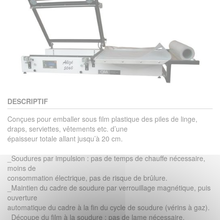
DESCRIPTIF
Conçues pour emballer sous film plastique des piles de linge,
draps, serviettes, vêtements etc. d’une
épaisseur totale allant jusqu’à 20 cm.
_Soudures par impulsion : pas de temps de chauffe nécessaire,
moins de
consommation électrique, pas de risque de brûlure.
_Maintien du cadre de soudure par verrouillage magnétique, puis
ouverture
automatique du cadre à la fin du cycle de soudure (vérins à gaz).
_Découpe du film à la soudure : pas de lame nécessaire.