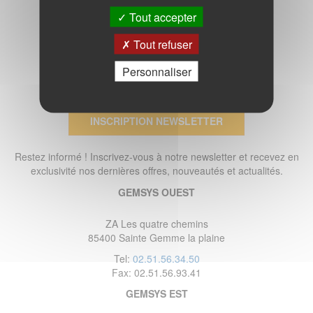
Tout accepter
Tout refuser
Personnaliser
INSCRIPTION NEWSLETTER
Restez informé ! Inscrivez-vous à notre newsletter et recevez en
exclusivité nos dernières offres, nouveautés et actualités.
GEMSYS OUEST
ZA Les quatre chemins
85400 Sainte Gemme la plaine
Tel:
02.51.56.34.50
Fax: 02.51.56.93.41
GEMSYS EST