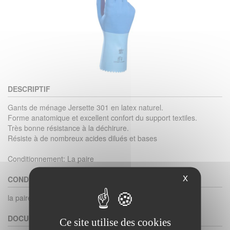
DESCRIPTIF
Gants de ménage Jersette 301 en latex naturel.
Forme anatomique et excellent confort du support textiles.
Très bonne résistance à la déchirure.
Résiste à de nombreux acides dilués et bases
Conditionnement: La paire
X
CONDITIONNEMENT
la paire
DOCUMENTS
Ce site utilise des cookies