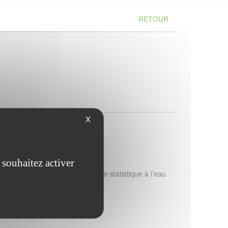
RETOUR
X
 souhaitez activer
rmes EN 374-1 EN 420
arantie sans micro-trou et contrôle statistique à l’eau