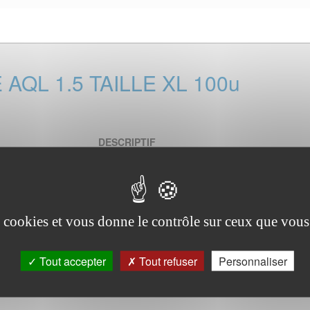
QL 1.5 TAILLE XL 100u
DESCRIPTIF
DISPONIBLE SEMAINE 21
GANTS VINYLE POUDRES
es cookies et vous donne le contrôle sur ceux que vous
Gants d’examen ambidextres conforme aux no
Etanchéité : Contrôle unitaire des gants à l’air g
selon norme EN 455-1 : AQL 1.5
Tout accepter
Tout refuser
Personnaliser
Contact alimentaire
Conditionnement: Boite de 100