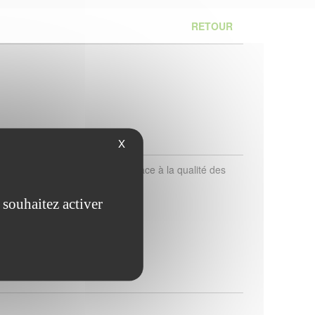
RETOUR
X
sse de toucher exeptionnelle grâce à la qualité des
son relief antidérapant.
 souhaitez activer
sif